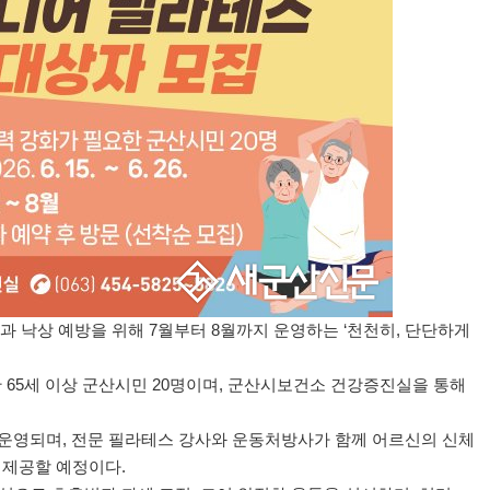
상과 낙상 예방을 위해
7
월부터
8
월까지 운영하는
‘
천천히
,
단단하게
한
65
세 이상 군산시민
20
명이며
,
군산시보건소 건강증진실을 통해
 운영되며
,
전문 필라테스 강사와 운동처방사가 함께 어르신의 신체
 제공할 예정이다
.