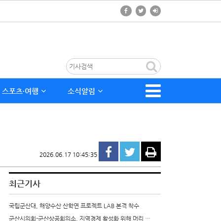
스포츠∙여행
소식알림
2026.06.17 10:45:35
최근기사
국립군산대, 해양수산 산학연 프로젝트 LAB 본격 착수
군산시의회-군산상공회의소, 지역경제 활성화 위해 머리 …