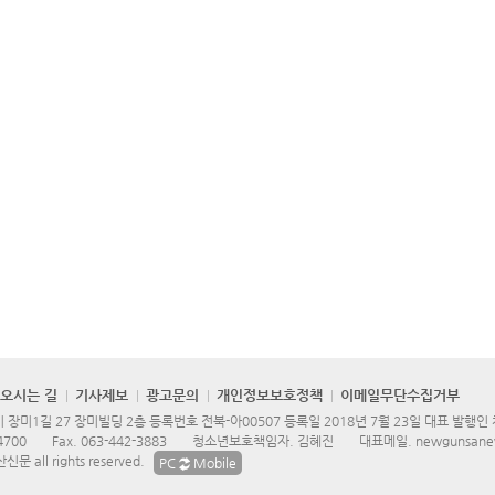
오시는 길
기사제보
광고문의
개인정보보호정책
이메일무단수집거부
장미1길 27 장미빌딩 2층 등록번호 전북-아00507 등록일 2018년 7월 23일 대표 발행인
4700
Fax.
063-442-3883
청소년보호책임자. 김혜진
대표메일.
newgunsane
문 all rights reserved.
PC
Mobile