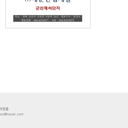
 채명룡
ws@naver.com