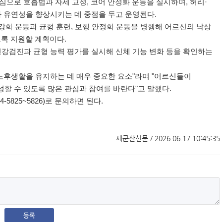
심으로 호흡법과 자세 교정
,
코어 안정화 운동을 실시하며
,
허리
·
과 유연성을 향상시키는 데 중점을 두고 운영된다
.
강화 운동과 균형 훈련
,
보행 안정화 운동을 병행해 어르신의 낙상
도록 지원할 계획이다
.
건강검진과 균형 능력 평가를 실시해 신체 기능 변화 등을 확인하는
노후생활을 유지하는 데 매우 중요한 요소
"
라며
"
어르신들이
할 수 있도록 많은 관심과 참여를 바란다
"
고 말했다
.
54-5825~5826)
로 문의하면 된다
.
새군산신문 / 2026.06.17 10:45:35