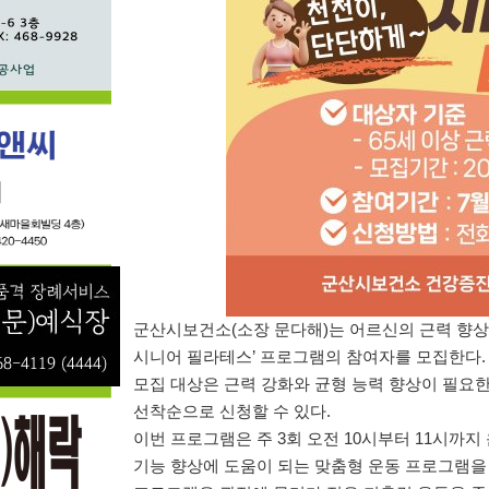
군산시보건소
(
소장 문다해
)
는 어르신의 근력 향
시니어 필라테스
’
프로그램의 참여자를 모집한다
.
모집 대상은 근력 강화와 균형 능력 향상이 필요
선착순으로 신청할 수 있다
.
이번 프로그램은 주
3
회 오전
10
시부터
11
시까지
기능 향상에 도움이 되는 맞춤형 운동 프로그램을