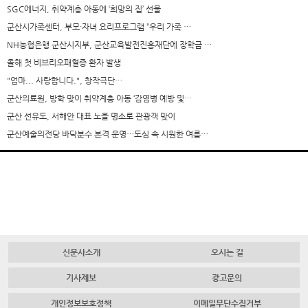
SGC에너지, 취약계층 아동에 ‘희망의 집’ 선물
군산시가족센터, 부모·자녀 요리프로그램 “우리 가족 …
NH농협은행 군산시지부, 군산교육발전진흥재단에 장학금 …
올해 첫 비브리오패혈증 환자 발생
"엄마... 사랑합니다.", 창작극단…
군산의료원, 방학 맞이 취약계층 아동 ‘감염병 예방 및…
군산 선유도, 서해안 대표 노을 명소로 관광객 맞이
군산예술의전당 바닥분수 본격 운영…도심 속 시원한 여름…
신문사소개
오시는 길
기사제보
광고문의
개인정보보호정책
이메일무단수집거부