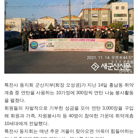
특전사 동지회 군산지부
(
회장 오성권
)
가 지난
14
일 흥남동 취약
계층 중 연탄을 사용하는
10
가정에
300
장씩 연탄 나눔 봉사활동
을 펼쳤다
.
회원들의 자발적으로 기부한 성금을 모아 연탄
3,000
장을 구입
해 회원과 가족
,
자원봉사자 등
40
명이 참여한 가운데 취약계층
10
세대에게 전달했다
.
특전사 동지회는 매년 추운 겨울이 찾아오면 더욱더 힘들어하는