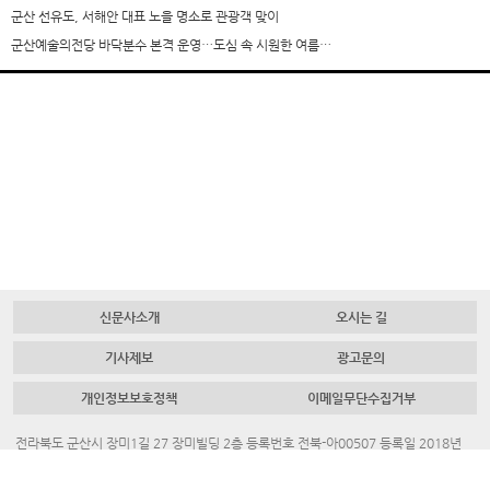
군산 선유도, 서해안 대표 노을 명소로 관광객 맞이
군산예술의전당 바닥분수 본격 운영…도심 속 시원한 여름…
신문사소개
오시는 길
기사제보
광고문의
개인정보보호정책
이메일무단수집거부
전라북도 군산시 장미1길 27 장미빌딩 2층 등록번호 전북-아00507 등록일 2018년
7월 23일 대표 발행인 채명룡
Tel.
063-445-4700
Fax.
063-442-3883
청소년보호책임자. 김혜진