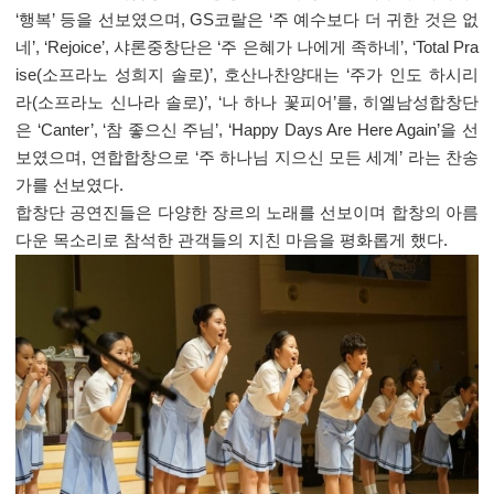
‘행복’ 등을 선보였으며, GS코랄은 ‘주 예수보다 더 귀한 것은 없
네’, ‘Rejoice’, 샤론중창단은 ‘주 은혜가 나에게 족하네’, ‘Total Pra
ise(소프라노 성희지 솔로)’, 호산나찬양대는 ‘주가 인도 하시리
라(소프라노 신나라 솔로)’, ‘나 하나 꽃피어’를, 히엘남성합창단
은 ‘Canter’, ‘참 좋으신 주님’, ‘Happy Days Are Here Again’을 선
보였으며, 연합합창으로 ‘주 하나님 지으신 모든 세계’ 라는 찬송
가를 선보였다.
합창단 공연진들은 다양한 장르의 노래를 선보이며 합창의 아름
다운 목소리로 참석한 관객들의 지친 마음을 평화롭게 했다.