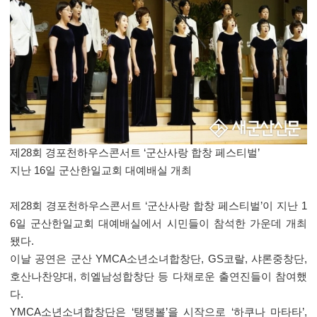
제28회 경포천하우스콘서트 ‘군산사랑 합창 페스티벌’
지난 16일 군산한일교회 대예배실 개최
제28회 경포천하우스콘서트 ‘군산사랑 합창 페스티벌’이 지난 1
6일 군산한일교회 대예배실에서 시민들이 참석한 가운데 개최
됐다.
이날 공연은 군산 YMCA소년소녀합창단, GS코랄, 샤론중창단,
호산나찬양대, 히엘남성합창단 등 다채로운 출연진들이 참여했
다.
YMCA소년소녀합창단은 ‘탱탱볼’을 시작으로 ‘하쿠나 마타타’,