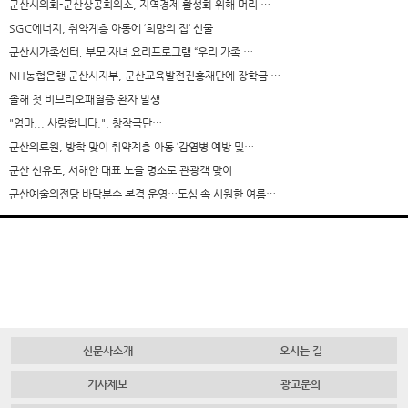
군산시의회-군산상공회의소, 지역경제 활성화 위해 머리 …
SGC에너지, 취약계층 아동에 ‘희망의 집’ 선물
군산시가족센터, 부모·자녀 요리프로그램 “우리 가족 …
NH농협은행 군산시지부, 군산교육발전진흥재단에 장학금 …
올해 첫 비브리오패혈증 환자 발생
"엄마... 사랑합니다.", 창작극단…
군산의료원, 방학 맞이 취약계층 아동 ‘감염병 예방 및…
군산 선유도, 서해안 대표 노을 명소로 관광객 맞이
군산예술의전당 바닥분수 본격 운영…도심 속 시원한 여름…
신문사소개
오시는 길
기사제보
광고문의