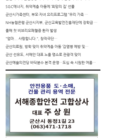
SGC에너지, 취약계층 아동에 ‘희망의 집’ 선물
군산시가족센터, 부모·자녀 요리프로그램 “우리 가족 …
NH농협은행 군산시지부, 군산교육발전진흥재단에 장학금 …
올해 첫 비브리오패혈증 환자 발생
"엄마... 사랑합니다.", 창작극단…
군산의료원, 방학 맞이 취약계층 아동 ‘감염병 예방 및…
군산 선유도, 서해안 대표 노을 명소로 관광객 맞이
군산예술의전당 바닥분수 본격 운영…도심 속 시원한 여름…