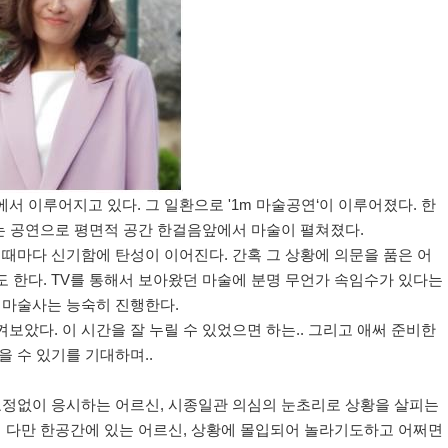
에서 이루어지고 있다
.
그 일환으로
'1m
마술공연
‘
이 이루어졌다
.
한
있는 공연으로 평면적 공간 한걸음앞에서 마술이 펼쳐졌다
.
 때마다 신기함에 탄성이 이어진다
.
간혹 그 상황에 의문을 품은 어
도 한다
. TV
를 통해서 보아왔던 마술에 분명 무언가 속임수가 있다는
 마술사는 능숙히 진행한다
.
지켜보았다
.
이 시간을 잘 누릴 수 있었으면 하는
..
그리고 애써 준비한
을 수 있기를 기대하며
..
표정없이 응시하는 어르신
,
시종일관 의심의 눈초리로 상황을 살피는
 다만 한공간에 있는 어르신
,
상황에 몰입되어 놀라기도하고 어쩌면