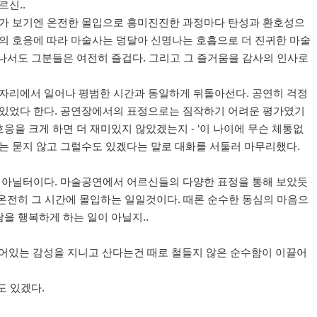
어르신
..
내가 보기엔 온전한 몰입으로 흥미진진한 과정마다 탄성과 환호성으
의 호응에 따라 마술사는 덩달아 신명나는 호흡으로 더 진귀한 마술
나서도 그분들은 여전히 즐겁다
.
그리고 그 즐거움을 감사의 인사로
 자리에서 일어나 평범한 시간과 동일하게 뒤돌아선다
.
공연히 걱정
미있었다 한다
.
공연장에서의 표정으로는 짐작하기 어려운 평가였기
호응을 크게 하면 더 재미있지 않았겠는지
- ‘
이 나이에 무슨 체통없
는 묻지 않고 그럴수도 있겠다는 말로 대화를 서둘러 마무리했다
.
은 아닐터이다
.
마술공연에서 어르신들의 다양한 표정을 통해 보았듯
 온전히 그 시간에 몰입하는 일일것이다
.
때론 순수한 동심의 마음으
람을 행복하게 하는 일이 아닐지
..
어있는 감성을 지니고 산다는건 때로 철들지 않은 순수함이 이끌어
수도 있겠다
.