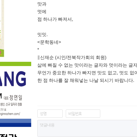
맛과
멋에
점 하나가 빠져서
,
밋밋
.
<
문학동네
>
*
∥
신재순
(
시인
/
전북작가회의 회원
)
삶에 빠질 수 없는 맛이라는 글자와 멋이라는 글
무언가 중요한 하나가 빠지면 맛도 없고
,
멋도 없
한 점 하나를 잘 채워넣는 나날 되시기 바랍니다
.