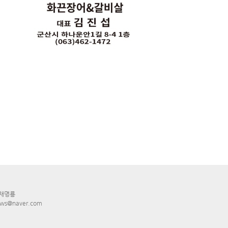
 채명룡
ws@naver.com