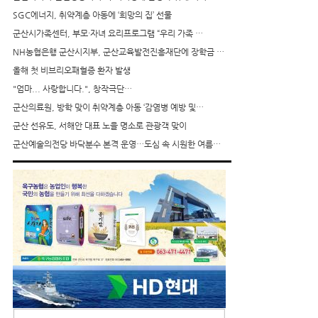
SGC에너지, 취약계층 아동에 ‘희망의 집’ 선물
군산시가족센터, 부모·자녀 요리프로그램 “우리 가족 …
NH농협은행 군산시지부, 군산교육발전진흥재단에 장학금 …
올해 첫 비브리오패혈증 환자 발생
"엄마... 사랑합니다.", 창작극단…
군산의료원, 방학 맞이 취약계층 아동 ‘감염병 예방 및…
군산 선유도, 서해안 대표 노을 명소로 관광객 맞이
군산예술의전당 바닥분수 본격 운영…도심 속 시원한 여름…