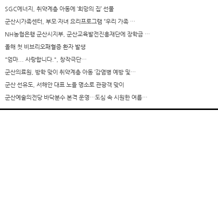
SGC에너지, 취약계층 아동에 ‘희망의 집’ 선물
군산시가족센터, 부모·자녀 요리프로그램 “우리 가족 …
NH농협은행 군산시지부, 군산교육발전진흥재단에 장학금 …
올해 첫 비브리오패혈증 환자 발생
"엄마... 사랑합니다.", 창작극단…
군산의료원, 방학 맞이 취약계층 아동 ‘감염병 예방 및…
군산 선유도, 서해안 대표 노을 명소로 관광객 맞이
군산예술의전당 바닥분수 본격 운영…도심 속 시원한 여름…