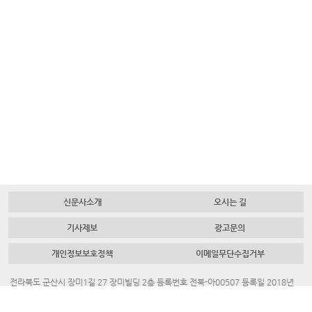
신문사소개
오시는 길
기사제보
광고문의
개인정보보호정책
이메일무단수집거부
전라북도 군산시 장미1길 27 장미빌딩 2층 등록번호 전북-아00507 등록일 2018년
7월 23일 대표 발행인 채명룡
Tel.
063-445-4700
Fax.
063-442-3883
청소년보호책임자. 김혜진