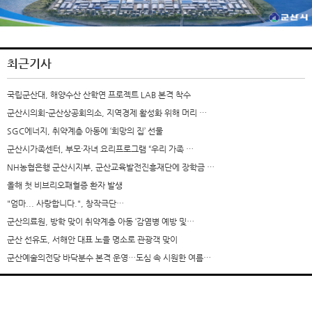
최근기사
국립군산대, 해양수산 산학연 프로젝트 LAB 본격 착수
군산시의회-군산상공회의소, 지역경제 활성화 위해 머리 …
SGC에너지, 취약계층 아동에 ‘희망의 집’ 선물
군산시가족센터, 부모·자녀 요리프로그램 “우리 가족 …
NH농협은행 군산시지부, 군산교육발전진흥재단에 장학금 …
올해 첫 비브리오패혈증 환자 발생
"엄마... 사랑합니다.", 창작극단…
군산의료원, 방학 맞이 취약계층 아동 ‘감염병 예방 및…
군산 선유도, 서해안 대표 노을 명소로 관광객 맞이
군산예술의전당 바닥분수 본격 운영…도심 속 시원한 여름…