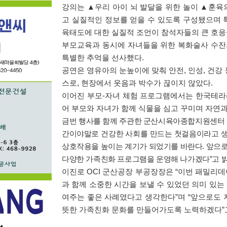
강의는
▲
우리 아이 뇌 발달을 위한 놀이
▲
훈육
고 실질적인 정보를 얻을 수 있도록 구성됐으며 
육태도에 대한 실질적 조언이 참석자들의 큰 호응
부모교육과 동시에 자녀들을 위한 복화술사 수
특별한 추억을 선사했다
.
공연은 영유아의 눈높이에 맞춰 안전
,
인성
,
건강
스로
,
현장에서 웃음과 박수가 끊이지 않았다
.
이어진 부모
-
자녀 체험 프로그램에서는 한국테라
어 부모와 자녀가 함께 식물을 심고 꾸미며 자연
금번 행사를 함께 주관한 군산시육아종합지원센터
간이야말로 건강한 사회를 만드는 첫걸음이라고 
상호작용을 높이는 계기가 되었기를 바란다
.
앞으로
다양한 가족친화 프로그램을 운영해 나가겠다
”
고 
이진로
OCI
군산공장 부공장장은
“
이번 패밀리데
과 함께 소중한 시간을 보낼 수 있었던 의미 있는
여주는 좋은 사례였다고 생각한다
”
며
“
앞으로도 
뜻한 가족친화 문화를 만들어가도록 노력하겠다
”