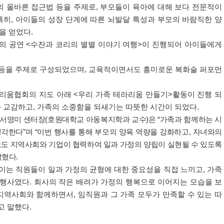
의 올바른 접근법 등을 주제로
,
부모들이 육아에 대해 보다 전문적이
특히
,
아이들의 성장 단계에 따른 뇌발달 특성과 부모의 바람직한 양
을 얻었다
.
잔의 공연
<
수잔과 코리의 별별 이야기 여행
>
이 진행되어 아이들에게
 등을 주제로 구성되었으며
,
교육적이면서도 흥미로운 복화술 퍼포먼
리움협회의 지도 아래
<
우리 가족 테라리움 만들기
>
활동이 진행 되
과 교감하고
,
가족의 소중함을 되새기는 따뜻한 시간이 되었다
.
 서영미 센터장
(
호원대학교 아동복지학과 교수
)
은
“
가족과 함께하는 시
생각한다
”
며
“
이번 행사를 통해 부모의 양육 역량을 강화하고
,
자녀와의
도 지역사회와 기업이 협력하여 일과 가정의 양립이 실현될 수 있도록
밝혔다
.
이는 직원들이 일과 가정의 균형에 대한 중요성을 직접 느끼고
,
가족
 행사였다
.
회사의 작은 배려가 가정의 행복으로 이어지는 모습을 보
지역사회와 함께하면서
,
임직원과 그 가족 모두가 만족할 수 있는 따
고 말했다
.