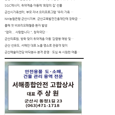
SGC에너지, 취약계층 아동에 ‘희망의 집’ 선물
군산시가족센터, 부모·자녀 요리프로그램 “우리 가족 …
NH농협은행 군산시지부, 군산교육발전진흥재단에 장학금 …
올해 첫 비브리오패혈증 환자 발생
"엄마... 사랑합니다.", 창작극단…
군산의료원, 방학 맞이 취약계층 아동 ‘감염병 예방 및…
군산 선유도, 서해안 대표 노을 명소로 관광객 맞이
군산예술의전당 바닥분수 본격 운영…도심 속 시원한 여름…