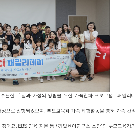
 주관한
「
일과 가정의 양립을 위한 가족친화 프로그램
:
패밀리데
대상으로 진행되었으며
,
부모교육과 가족 체험활동을 통해 가족 간의
라졌어요
, EBS
양육 자문 등
/
깨알육아연구소 소장
)
의 부모교육강의