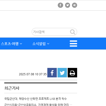
스포츠∙여행
소식알림
2025.07.08 10:37:35
최근기사
국립군산대, 해양수산 산학연 프로젝트 LAB 본격 착수
군산시의회-군산상공회의소, 지역경제 활성화 위해 머리 …