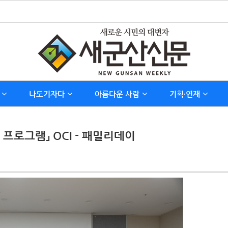
나도기자다
아름다운 사람
기획∙연재
프로그램」 OCI - 패밀리데이