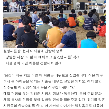
,
월명씨름장
현대식 시설에 관람석 증축
-
, ‘
’
강임준 시장
어릴 때 배워보고 싶었던 씨름
격려
-
시설 완비 기념 씨름왕 선발대회 열려
“
.
몸집이 작은 저도 어릴 때 씨름을 배워보고 싶었습니다
작은 체구
.
여서 큰 아이들을 넘기는 기술을 배우고 싶었던 게지요
여기 모인
.”
선수들도 이 씨름장에서 꿈을 이루길 바랍니다
.
매일 현장을 찾는 강임준 시장의 행보가 독특하다
특히 주말 문화
.
체육 봉사의 현장을 찾아 밑바닥 민심을 달래주고 있다
위기를 맞은
시민들의 한숨소리를 한 발 더 가까이 다가가는 발걸음으로 다독여