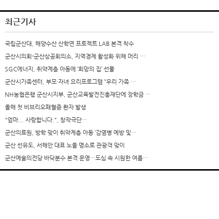
최근기사
국립군산대, 해양수산 산학연 프로젝트 LAB 본격 착수
군산시의회-군산상공회의소, 지역경제 활성화 위해 머리 …
SGC에너지, 취약계층 아동에 ‘희망의 집’ 선물
군산시가족센터, 부모·자녀 요리프로그램 “우리 가족 …
NH농협은행 군산시지부, 군산교육발전진흥재단에 장학금 …
올해 첫 비브리오패혈증 환자 발생
"엄마... 사랑합니다.", 창작극단…
군산의료원, 방학 맞이 취약계층 아동 ‘감염병 예방 및…
군산 선유도, 서해안 대표 노을 명소로 관광객 맞이
군산예술의전당 바닥분수 본격 운영…도심 속 시원한 여름…