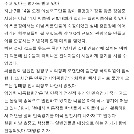
.
주고 있다는 평가도 받고 있다
7
14
지난
월
일 오전 여성축구단을 찾아 월명경기장을 찾은 강임준
11
.
시장은 이날
시 씨름왕 선발대회가 열리는 월명씨름장을 찾았다
이 씨름장에서는 이날 씨름인들의 숙원이었던 실내 훈련장에 이어
100
경기인 학부모들이 볼 수있도록 약
석 규모의 관람석을 만들고
.
이를 준공하는 기념식과 함께 대회를 열었다
30
밖은 섭씨
도를 웃도는 폭염이었지만 실내 연습장에 설치된 냉방
기 덕분에 선수들과 격려나온 관계자들이 시원하게 경기를 치를 수
.
있었다
씨름협회 임원인 김경구 시의장과 오랜만에 김관영 국회의원이 참석
.
했다
또 채정룡 민주당 지역위원장과 체육회 핵심 인사로 물망에 오
.
르는 강태창 전시의장도 나란히 앉았다
“
임영휘 씨름협회장은
한민족의 정신적 뿌리인 민속경기 중 태권도
는 올림픽 종목으로 발전하고 있지만 씨름은 아직 국내 경기에 머물
.”
, “
고 있다
면서
현대식 씨름장을 학생들과 시민들이 널리 활용하면
.”
.
서 저변을 넓혀 민속경기를 더욱 발전시켜 나가자
고 말했다
한편 이날 초중고 학생들과 일반인들을 대상으로 하는 경기가 함께
./
진행되었다
채명룡 기자