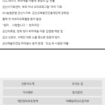
SGC에너지, 취약계층 아동에 ‘희망의 집’ 선물
군산시가족센터, 부모·자녀 요리프로그램 “우리 가족 …
NH농협은행 군산시지부, 군산교육발전진흥재단에 장학금 …
올해 첫 비브리오패혈증 환자 발생
"엄마... 사랑합니다.", 창작극단…
군산의료원, 방학 맞이 취약계층 아동 ‘감염병 예방 및…
군산 선유도, 서해안 대표 노을 명소로 관광객 맞이
군산예술의전당 바닥분수 본격 운영…도심 속 시원한 여름…
신문사소개
오시는 길
기사제보
광고문의
개인정보보호정책
이메일무단수집거부