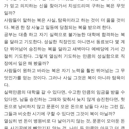
가 믿고 의지하는 신을 찾아가서 치성드리며 구하는 복은 무엇
일까
?
사람들이 말하는 복은 사실
,
탐욕이라고 하는 것이 더 옳을 것이
다
.
복권 한 장 사놓고 일등에 당첨되는 복을 받으려 한다
.
공부는 대충 하고 자기 실력으로 불가능한 대학에 합격하는 복
을 달라고 기도한다
.
성실한 직장인도 아니면서 동료보다 몇 계
단 뛰어넘어 승진하는 복을 달라고 새벽마다 예배당에 가서 간
절히 기도한다
.
그렇게 열심히 기도하는 만큼의 성실함으로 직
장에서 일은 해 봤을까
?
사람들이 원하고 바라는 복은 자기 노력을 훨씬 뛰어넘는 그 무
엇인가를 얻는 것이다
.
그러나 사실 그것은 복이 아니라 탐욕이
다
.
실력만큼의 대학을 갈 수 있다면
,
수고한 만큼의 임금을 받을 수
있다면
,
남들 승진하는 그때와 맞춰서 늦지 않게 승진한다면
,
헛
돈으로 낭비하지 않고 푼푼이 모은 돈으로 남들 다 사는 그런 집
,
그들과 비슷한 시기에 구할 수 있다면 그것이 복이 아닐까
?
열심히 번 돈이 병원비로 다 날아가지 않는 것
,
푼푼이 모아둔 돈
을 사기꾼에게 빼앗기지 않는 것
,
나이 든 만큼만 아프고 더 큰