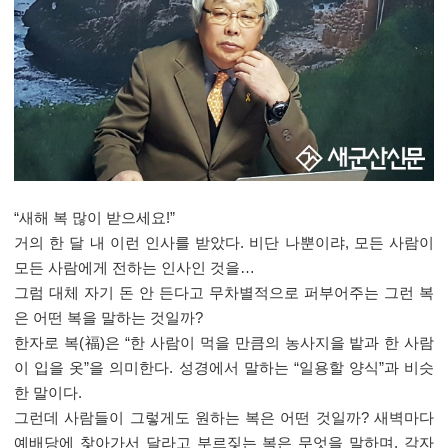
“
새해 복 많이 받으세요
!”
거의 한 달 내 이런 인사를 받았다
.
비단 나뿐이랴
,
모든 사람이
모든 사람에게 전하는 인사인 것을
…
그럼 대체 자기 돈 안 든다고 무차별적으로 퍼부어주는 그런 복
은 어떤 복을 말하는 것일까
?
한자로 복
(
福
)
은
“
한 사람이 먹을 만큼의 농사지을 밭과 한 사람
이 입을 옷
”
을 의미한다
.
성경에서 말하는
“
일용할 양식
”
과 비슷
한 말이다
.
그런데 사람들이 그렇게도 원하는 복은 어떤 것일까
?
새벽마다
예배당에 찾아가서 달라고 부르짖는 복은 무엇을 말하며
,
각자